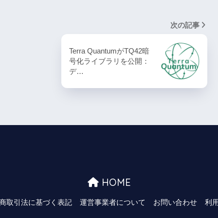
次の記事
Terra QuantumがTQ42暗
号化ライブラリを公開：
デ…
HOME
商取引法に基づく表記
運営事業者について
お問い合わせ
利