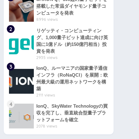
搭載した常温ダイヤモンド量子コ
ンピュータを発表
8996 views
2
リゲッティ・コンピューティン
グ、1,000量子ビット達成に向け英
国に1億ドル（約150億円相当）投
資を発表
2935 views
3
IonQ、ルーマニアの国家量子通信
インフラ（RoNaQCI）を展開：欧
州最大級の運用ネットワークを構
築
2111 views
4
IonQ、SkyWater Technologyの買
収を完了し、垂直統合型量子プラ
ットフォームを確立
2078 views