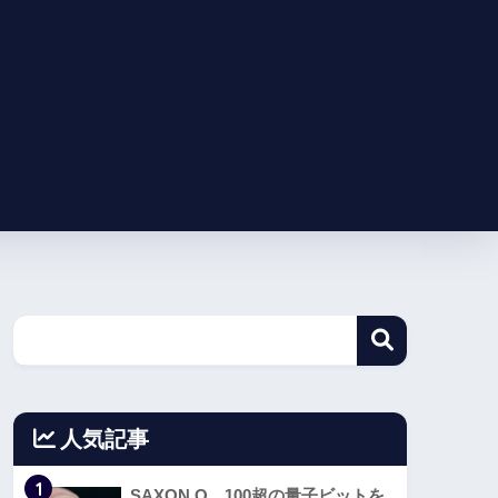
人気記事
1
SAXON Q、100超の量子ビットを