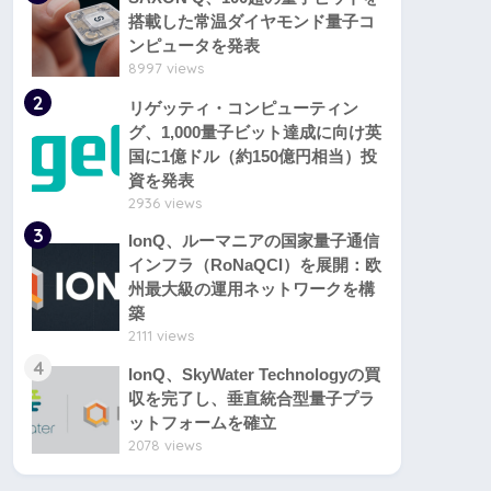
搭載した常温ダイヤモンド量子コ
ンピュータを発表
8997 views
2
リゲッティ・コンピューティン
グ、1,000量子ビット達成に向け英
国に1億ドル（約150億円相当）投
資を発表
2936 views
3
IonQ、ルーマニアの国家量子通信
インフラ（RoNaQCI）を展開：欧
州最大級の運用ネットワークを構
築
2111 views
4
IonQ、SkyWater Technologyの買
収を完了し、垂直統合型量子プラ
ットフォームを確立
2078 views