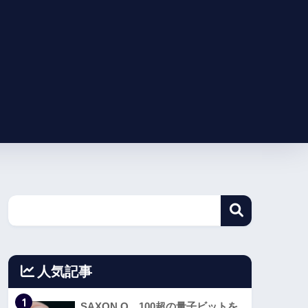
人気記事
1
SAXON Q、100超の量子ビットを