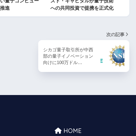
い量子コンピュー
スト・キャピタルが量子技術
推進
への共同投資で提携を正式化
次の記事
シカゴ量子取引所が中西
部の量子イノベーション
向けに100万ドル…
HOME