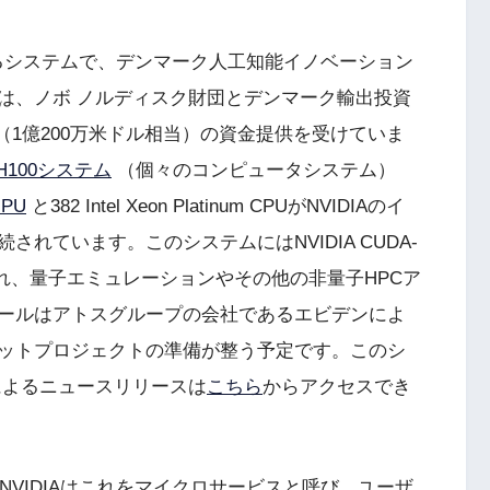
ばれるシステムで、デンマーク人工知能イノベーション
は、ノボ ノルディスク財団とデンマーク輸出投資
（1億200万米ドル相当）の資金提供を受けていま
X H100システム
（個々のコンピュータシステム）
GPU
と382 Intel Xeon Platinum CPUがNVIDIAのイ
れています。このシステムにはNVIDIA CUDA-
れ、量子エミュレーションやその他の非量子HPCア
ールはアトスグループの会社であるエビデンによ
ットプロジェクトの準備が整う予定です。このシ
によるニュースリリースは
こちら
からアクセスでき
dです。NVIDIAはこれをマイクロサービスと呼び、ユーザ