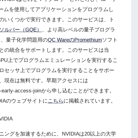
ォームを使用してアプリケーションをプログラムし
のいくつかで実行できます。このサービスは、ト
ソルバー（GQE）
、より高レベルの量子プログラ
ト、量子化学問題用の
QC WareのPromethium
ソフト
との統合をサポートします。このサービスは当
 GPU上でプログラムエミュレーションを実行するこ
ロセッサ上でプログラムを実行することをサポー
、現在は無料です。早期アクセスには
um-cloud-early-access-joinから申し込むことができます。
IAのウェブサイトに
こちら
に掲載されています。
VIDIA
ングを加速するために、NVIDIAは20以上の大学