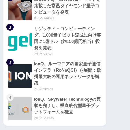
搭載した常温ダイヤモンド量子コ
ンピュータを発表
8956 views
2
リゲッティ・コンピューティン
グ、1,000量子ビット達成に向け英
国に1億ドル（約150億円相当）投
資を発表
2919 views
3
IonQ、ルーマニアの国家量子通信
インフラ（RoNaQCI）を展開：欧
州最大級の運用ネットワークを構
築
2102 views
4
IonQ、SkyWater Technologyの買
収を完了し、垂直統合型量子プラ
ットフォームを確立
2054 views