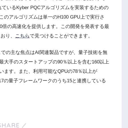
れているKyber PQCアルゴリズムを実装するための
のアルゴリズムは単一のH100 GPU上で実行さ
00倍の高速化を提供します。この開発を発表する最
ており、
こちら
で見つけることができます。
ンスでの主な焦点はAI関連製品ですが、量子技術を無
大手のスタートアップの90％以上を含む160以上
ます。また、利用可能なQPUの78％以上が
17の量子フレームワークのうち15と連携している
SHARE