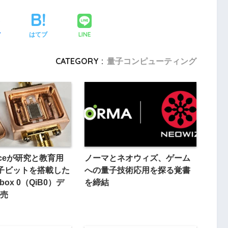
LINE
ア
はてブ
CATEGORY :
量子コンピューティング
enceが研究と教育用
ノーマとネオウィズ、ゲーム
子ビットを搭載した
への量子技術応用を探る覚書
-a-box 0（QiB0）デ
を締結
売