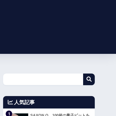
人気記事
1
SAXON Q、100超の量子ビットを