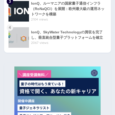
3
IonQ、ルーマニアの国家量子通信インフラ
（RoNaQCI）を展開：欧州最大級の運用ネッ
トワークを構築
2104 views
4
IonQ、SkyWater Technologyの買収を完了
し、垂直統合型量子プラットフォームを確立
2067 views