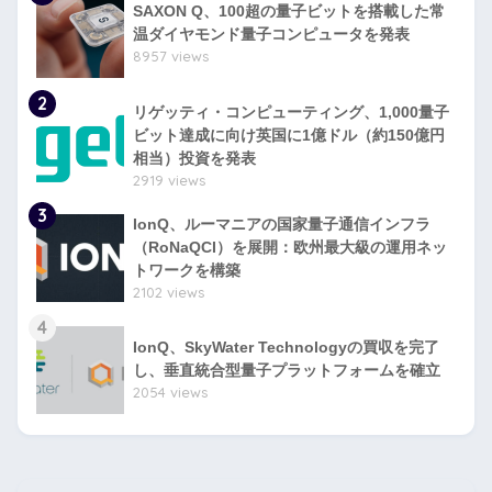
SAXON Q、100超の量子ビットを搭載した常
温ダイヤモンド量子コンピュータを発表
8957 views
2
リゲッティ・コンピューティング、1,000量子
ビット達成に向け英国に1億ドル（約150億円
相当）投資を発表
2919 views
3
IonQ、ルーマニアの国家量子通信インフラ
（RoNaQCI）を展開：欧州最大級の運用ネッ
トワークを構築
2102 views
4
IonQ、SkyWater Technologyの買収を完了
し、垂直統合型量子プラットフォームを確立
2054 views