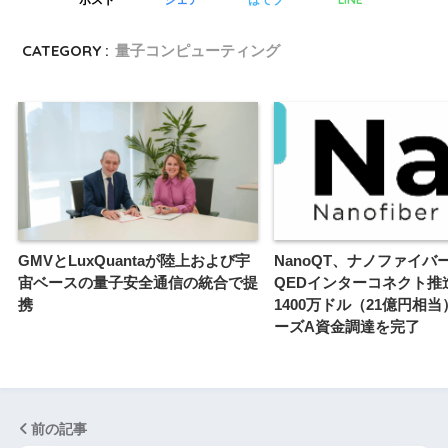
CATEGORY :
量子コンピューティング
GMVとLuxQuantaが陸上および宇
NanoQT、ナノファイバ
宙ベースの量子安全通信の統合で提
QEDインターコネクト推
携
1400万ドル（21億円相
ーズA資金調達を完了
前の記事