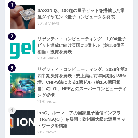
1
SAXON Q、100超の量子ビットを搭載した常
温ダイヤモンド量子コンピュータを発表
8998 views
2
リゲッティ・コンピューティング、1,000量子
ビット達成に向け英国に1億ドル（約150億円
相当）投資を発表
2938 views
3
リゲッティ・コンピューティング、2026年第2
四半期決算を発表：売上高は前年同期比185%
増、CHIPS法による1億ドル（約150億円相
当）のLOI、HPEとのスーパーコンピューティ
ング提携
2170 views
4
IonQ、ルーマニアの国家量子通信インフラ
（RoNaQCI）を展開：欧州最大級の運用ネッ
トワークを構築
2112 views