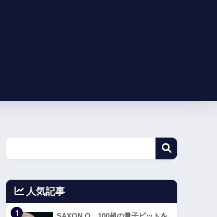
人気記事
1
SAXON Q、100超の量子ビットを