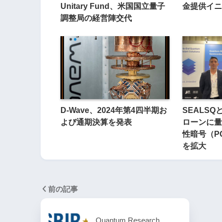
Unitary Fund、米国国立量子
金提供イニ
調整局の経営陣交代
D-Wave、2024年第4四半期お
SEALSQ
よび通期決算を発表
ローンに量
性暗号（P
を拡大
前の記事
Quantum Research