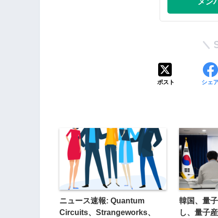
メン
ポスト
シェ
ニュース速報: Quantum
韓国、量子
Circuits、Strangeworks、
し、量子産