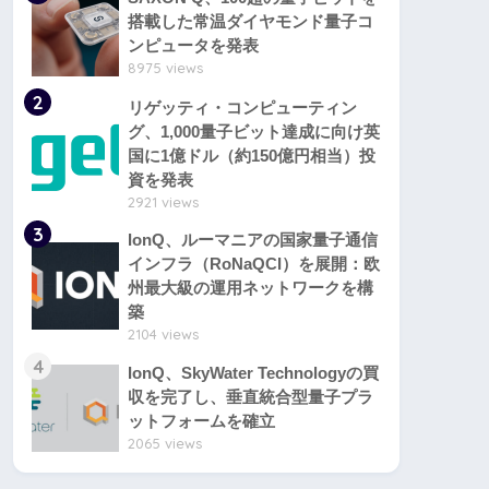
搭載した常温ダイヤモンド量子コ
ンピュータを発表
8975 views
2
リゲッティ・コンピューティン
グ、1,000量子ビット達成に向け英
国に1億ドル（約150億円相当）投
資を発表
2921 views
3
IonQ、ルーマニアの国家量子通信
インフラ（RoNaQCI）を展開：欧
州最大級の運用ネットワークを構
築
2104 views
4
IonQ、SkyWater Technologyの買
収を完了し、垂直統合型量子プラ
ットフォームを確立
2065 views