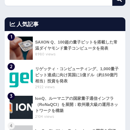
人気記事
1
SAXON Q、100超の量子ビットを搭載した常
温ダイヤモンド量子コンピュータを発表
8980 views
2
リゲッティ・コンピューティング、1,000量子
ビット達成に向け英国に1億ドル（約150億円
相当）投資を発表
2922 views
3
IonQ、ルーマニアの国家量子通信インフラ
（RoNaQCI）を展開：欧州最大級の運用ネッ
トワークを構築
2104 views
4