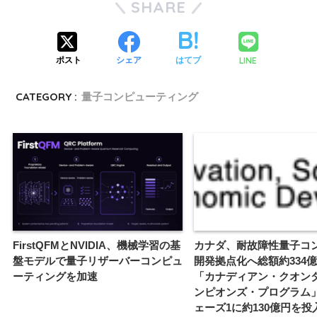
SHARE
LINE
ポスト
シェア
はてブ
CATEGORY :
量子コンピューティング
FirstQFMとNVIDIA、機械学習の基
カナダ、耐故障性量子コ
盤モデルで量子リザーバーコンピュ
開発拠点化へ総額約334
ーティングを加速
「カナディアン・クオン
ンピオンズ・プログラム
ェーズ1に約130億円を投