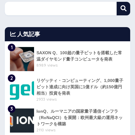
人気記事
1
SAXON Q、100超の量子ビットを搭載した常
温ダイヤモンド量子コンピュータを発表
8989 views
2
リゲッティ・コンピューティング、1,000量子
ビット達成に向け英国に1億ドル（約150億円
相当）投資を発表
2933 views
3
IonQ、ルーマニアの国家量子通信インフラ
（RoNaQCI）を展開：欧州最大級の運用ネッ
トワークを構築
2110 views