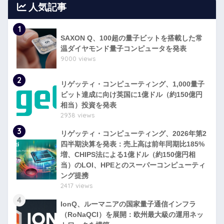
人気記事
1
SAXON Q、100超の量子ビットを搭載した常
温ダイヤモンド量子コンピュータを発表
9000 views
2
リゲッティ・コンピューティング、1,000量子
ビット達成に向け英国に1億ドル（約150億円
相当）投資を発表
2938 views
3
リゲッティ・コンピューティング、2026年第2
四半期決算を発表：売上高は前年同期比185%
増、CHIPS法による1億ドル（約150億円相
当）のLOI、HPEとのスーパーコンピューティ
ング提携
2417 views
4
IonQ、ルーマニアの国家量子通信インフラ
（RoNaQCI）を展開：欧州最大級の運用ネッ