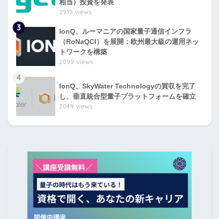
相当）投資を発表
2919 views
3
IonQ、ルーマニアの国家量子通信インフラ
（RoNaQCI）を展開：欧州最大級の運用ネッ
トワークを構築
2099 views
4
IonQ、SkyWater Technologyの買収を完了
し、垂直統合型量子プラットフォームを確立
2049 views