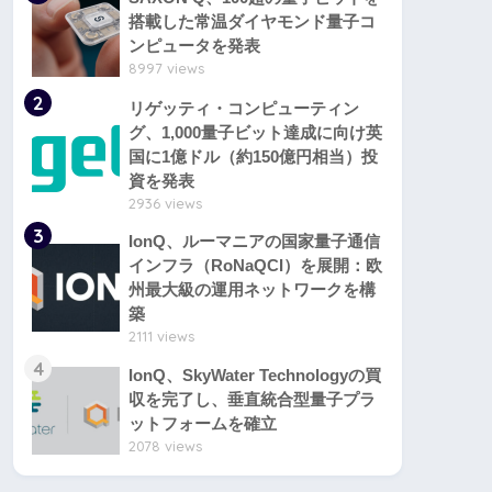
搭載した常温ダイヤモンド量子コ
ンピュータを発表
8997 views
2
リゲッティ・コンピューティン
グ、1,000量子ビット達成に向け英
国に1億ドル（約150億円相当）投
資を発表
2936 views
3
IonQ、ルーマニアの国家量子通信
インフラ（RoNaQCI）を展開：欧
州最大級の運用ネットワークを構
築
2111 views
4
IonQ、SkyWater Technologyの買
収を完了し、垂直統合型量子プラ
ットフォームを確立
2078 views