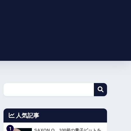
人気記事
1
SAXON Q、100超の量子ビットを