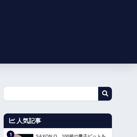
人気記事
1
SAXON Q、100超の量子ビットを