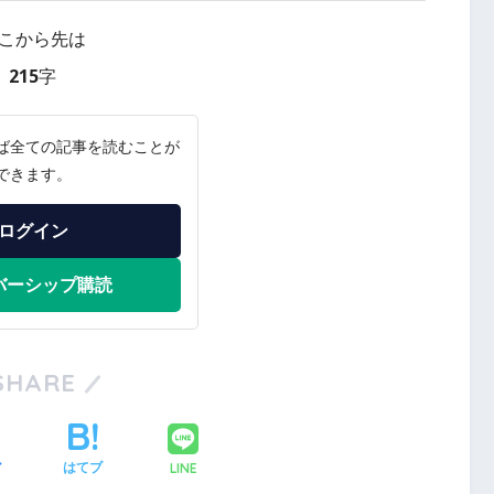
こから先は
215字
ば全ての記事を読むことが
できます。
ログイン
バーシップ購読
SHARE
LINE
ア
はてブ