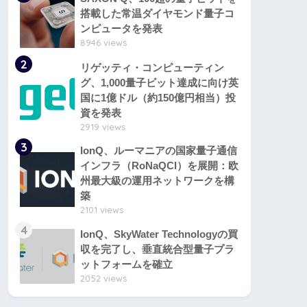
搭載した常温ダイヤモンド量子コ
ンピュータを発表
8946 views
2
リゲッティ・コンピューティン
グ、1,000量子ビット達成に向け英
国に1億ドル（約150億円相当）投
資を発表
2919 views
3
IonQ、ルーマニアの国家量子通信
インフラ（RoNaQCI）を展開：欧
州最大級の運用ネットワークを構
築
2101 views
4
IonQ、SkyWater Technologyの買
収を完了し、垂直統合型量子プラ
ットフォームを確立
2052 views