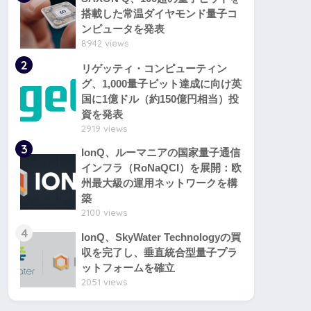
搭載した常温ダイヤモンド量子コ
ンピュータを発表
8942 views
2
リゲッティ・コンピューティン
グ、1,000量子ビット達成に向け英
国に1億ドル（約150億円相当）投
資を発表
2919 views
3
IonQ、ルーマニアの国家量子通信
インフラ（RoNaQCI）を展開：欧
州最大級の運用ネットワークを構
築
2100 views
4
IonQ、SkyWater Technologyの買
収を完了し、垂直統合型量子プラ
ットフォームを確立
2051 views