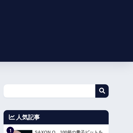
人気記事
1
SAXON Q、100超の量子ビットを