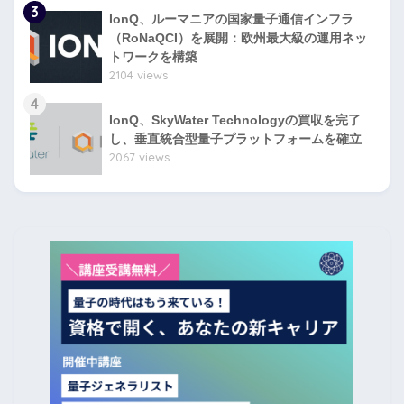
3
IonQ、ルーマニアの国家量子通信インフラ
（RoNaQCI）を展開：欧州最大級の運用ネッ
トワークを構築
2104 views
4
IonQ、SkyWater Technologyの買収を完了
し、垂直統合型量子プラットフォームを確立
2067 views