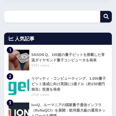
人気記事
1
SAXON Q、100超の量子ビットを搭載した常
温ダイヤモンド量子コンピュータを発表
8983 views
2
リゲッティ・コンピューティング、1,000量子
ビット達成に向け英国に1億ドル（約150億円
相当）投資を発表
2928 views
3
IonQ、ルーマニアの国家量子通信インフラ
（RoNaQCI）を展開：欧州最大級の運用ネッ
トワークを構築