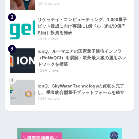
8942 views
2
リゲッティ・コンピューティング、1,000量子
ビット達成に向け英国に1億ドル（約150億円
相当）投資を発表
2919 views
3
IonQ、ルーマニアの国家量子通信インフラ
（RoNaQCI）を展開：欧州最大級の運用ネッ
トワークを構築
2099 views
4
IonQ、SkyWater Technologyの買収を完了
し、垂直統合型量子プラットフォームを確立
2049 views