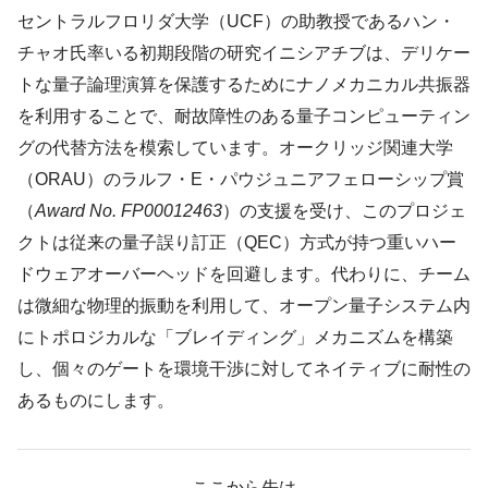
セントラルフロリダ大学（UCF）の助教授であるハン・
チャオ氏率いる初期段階の研究イニシアチブは、デリケー
トな量子論理演算を保護するためにナノメカニカル共振器
を利用することで、耐故障性のある量子コンピューティン
グの代替方法を模索しています。オークリッジ関連大学
（ORAU）のラルフ・E・パウジュニアフェローシップ賞
（
Award No. FP00012463
）の支援を受け、このプロジェ
クトは従来の量子誤り訂正（QEC）方式が持つ重いハー
ドウェアオーバーヘッドを回避します。代わりに、チーム
は微細な物理的振動を利用して、オープン量子システム内
にトポロジカルな「ブレイディング」メカニズムを構築
し、個々のゲートを環境干渉に対してネイティブに耐性の
あるものにします。
ここから先は