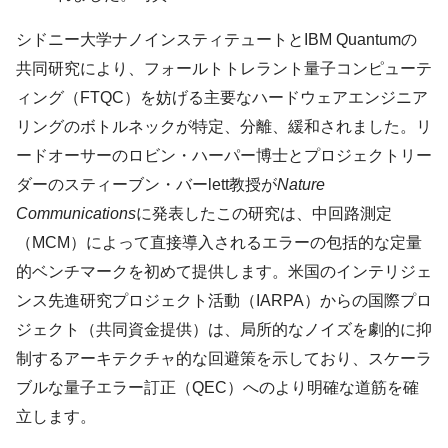
シドニー大学ナノインスティテュートとIBM Quantumの
共同研究により、フォールトトレラント量子コンピューテ
ィング（FTQC）を妨げる主要なハードウェアエンジニア
リングのボトルネックが特定、分離、緩和されました。リ
ードオーサーのロビン・ハーパー博士とプロジェクトリー
ダーのスティーブン・バーlett教授が
Nature
Communications
に発表したこの研究は、中回路測定
（MCM）によって直接導入されるエラーの包括的な定量
的ベンチマークを初めて提供します。米国のインテリジェ
ンス先進研究プロジェクト活動（IARPA）からの国際プロ
ジェクト（共同資金提供）は、局所的なノイズを劇的に抑
制するアーキテクチャ的な回避策を示しており、スケーラ
ブルな量子エラー訂正（QEC）へのより明確な道筋を確
立します。