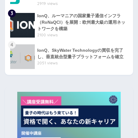
2919 views
3
IonQ、ルーマニアの国家量子通信インフラ
（RoNaQCI）を展開：欧州最大級の運用ネッ
トワークを構築
2100 views
4
IonQ、SkyWater Technologyの買収を完了
し、垂直統合型量子プラットフォームを確立
2051 views