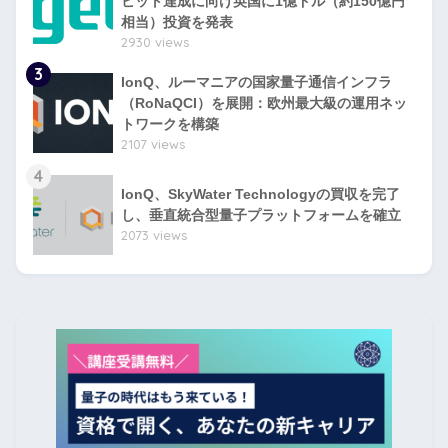
ビット達成に向け英国に1億ドル（約150億円
相当）投資を発表
2930 views
3
IonQ、ルーマニアの国家量子通信インフラ
（RoNaQCI）を展開：欧州最大級の運用ネッ
トワークを構築
2107 views
4
IonQ、SkyWater Technologyの買収を完了
し、垂直統合型量子プラットフォームを確立
2073 views