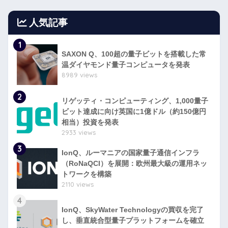
人気記事
1
SAXON Q、100超の量子ビットを搭載した常
温ダイヤモンド量子コンピュータを発表
8989 views
2
リゲッティ・コンピューティング、1,000量子
ビット達成に向け英国に1億ドル（約150億円
相当）投資を発表
2933 views
3
IonQ、ルーマニアの国家量子通信インフラ
（RoNaQCI）を展開：欧州最大級の運用ネッ
トワークを構築
2110 views
4
IonQ、SkyWater Technologyの買収を完了
し、垂直統合型量子プラットフォームを確立