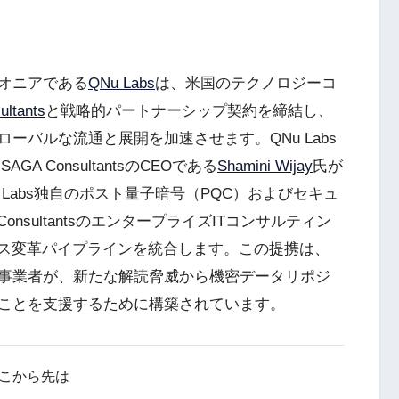
オニアである
QNu Labs
は、米国のテクノロジーコ
ltants
と戦略的パートナーシップ契約を締結し、
ーバルな流通と展開を加速させます。QNu Labs
SAGA ConsultantsのCEOである
Shamini Wijay
氏が
Labs独自のポスト量子暗号（PQC）およびセキュ
nsultantsのエンタープライズITコンサルティン
ネス変革パイプラインを統合します。この提携は、
事業者が、新たな解読脅威から機密データリポジ
ことを支援するために構築されています。
こから先は