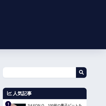
人気記事
1
SAXON Q、100超の量子ビットを