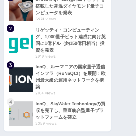
搭載した常温ダイヤモンド量子コ
ンピュータを発表
8974 views
2
リゲッティ・コンピューティン
グ、1,000量子ビット達成に向け英
国に1億ドル（約150億円相当）投
資を発表
2919 views
3
IonQ、ルーマニアの国家量子通信
インフラ（RoNaQCI）を展開：欧
州最大級の運用ネットワークを構
築
2104 views
4
IonQ、SkyWater Technologyの買
収を完了し、垂直統合型量子プラ
ットフォームを確立
2059 views