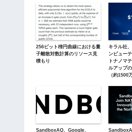
256ビット楕円曲線における量
キラル社、
子離散対数計算のリソース見
ンピューテ
積もり
トナノマテ
ルアップの
（約150
SandboxAQ、Google、
Sandbox