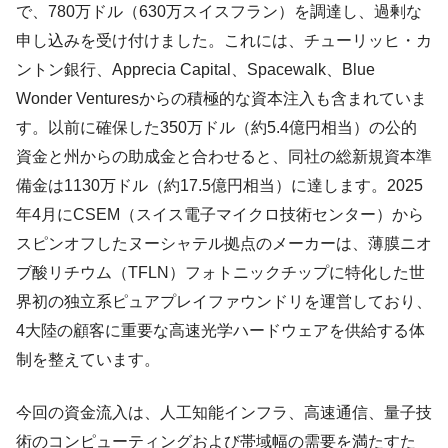
で、780万ドル（630万スイスフラン）を調達し、過剰な
申し込みを受け付けました。これには、チューリッヒ・カ
ントン銀行、Apprecia Capital、Spacewalk、Blue
Wonder Venturesからの積極的な資本注入も含まれていま
す。以前に確保した350万ドル（約5.4億円相当）の公的
資金と州からの助成金と合わせると、同社の総新規資本準
備金は1130万ドル（約17.5億円相当）に達します。2025
年4月にCSEM（スイス電子マイクロ技術センター）から
スピンオフしたヌーシャテル拠点のメーカーは、薄膜ニオ
ブ酸リチウム（TFLN）フォトニックチップに特化した世
界初の独立系ピュアプレイファウンドリを運営しており、
4大陸の顧客に重要な高速光学ハードウェアを供給する体
制を整えています。
今回の資金流入は、人工知能インフラ、高速通信、量子技
術のコンピューティングおよび帯域幅の需要を満たすた