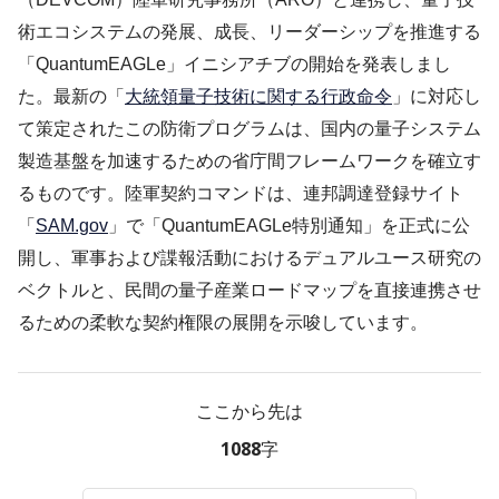
術エコシステムの発展、成長、リーダーシップを推進する
「QuantumEAGLe」イニシアチブの開始を発表しまし
た。最新の「
大統領量子技術に関する行政命令
」に対応し
て策定されたこの防衛プログラムは、国内の量子システム
製造基盤を加速するための省庁間フレームワークを確立す
るものです。陸軍契約コマンドは、連邦調達登録サイト
「
SAM.gov
」で「QuantumEAGLe特別通知」を正式に公
開し、軍事および諜報活動におけるデュアルユース研究の
ベクトルと、民間の量子産業ロードマップを直接連携させ
るための柔軟な契約権限の展開を示唆しています。
ここから先は
1088字