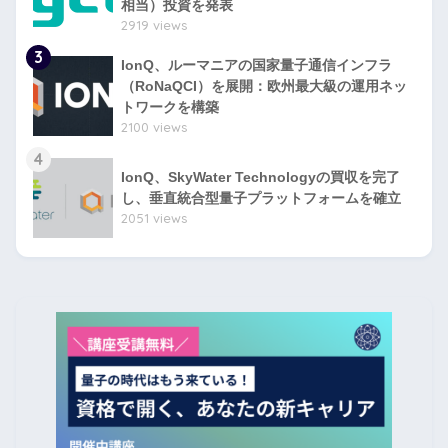
相当）投資を発表
2919 views
3
IonQ、ルーマニアの国家量子通信インフラ
（RoNaQCI）を展開：欧州最大級の運用ネッ
トワークを構築
2100 views
4
IonQ、SkyWater Technologyの買収を完了
し、垂直統合型量子プラットフォームを確立
2051 views