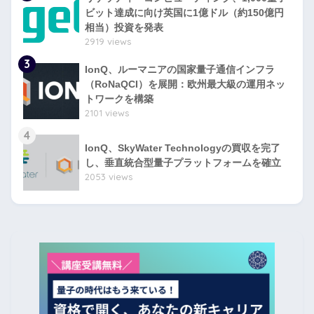
ビット達成に向け英国に1億ドル（約150億円
相当）投資を発表
2919 views
3
IonQ、ルーマニアの国家量子通信インフラ
（RoNaQCI）を展開：欧州最大級の運用ネッ
トワークを構築
2101 views
4
IonQ、SkyWater Technologyの買収を完了
し、垂直統合型量子プラットフォームを確立
2053 views