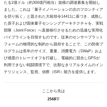
たる2億ドル（約300億円相当）規模の調達募集を開始し
ました。これは「量子イノベーションの次のフロンティア
を切り拓く」と題された大統領令14411に基づき、成熟し
た原子および固体量子センシングアーキテクチャを、実戦
部隊（Joint Force）へ直接移行させるための迅速な実用化
パイプラインを目指すものです。従来のセンサープラット
フォームの物理的な制約から脱却することで、この防衛プ
ログラムは長年のサイズ、重量、消費電力（SWaP）およ
び感度のトレードオフを打破し、電磁的に競合しGPSが
利用できない戦闘環境下で、比類なきリアルタイムのイン
テリジェンス、監視、偵察（ISR）能力を提供します。
ここから先は
2568字