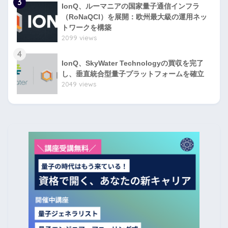
3
IonQ、ルーマニアの国家量子通信インフラ
（RoNaQCI）を展開：欧州最大級の運用ネッ
トワークを構築
2099 views
4
IonQ、SkyWater Technologyの買収を完了
し、垂直統合型量子プラットフォームを確立
2049 views