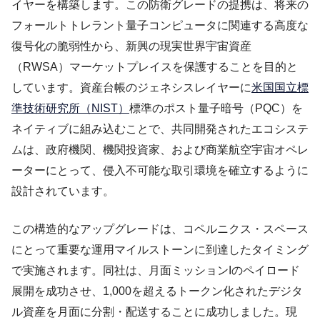
イヤーを構築します。この防衛グレードの提携は、将来の
フォールトトレラント量子コンピュータに関連する高度な
復号化の脆弱性から、新興の現実世界宇宙資産
（RWSA）マーケットプレイスを保護することを目的と
しています。資産台帳のジェネシスレイヤーに
米国国立標
準技術研究所（NIST）
標準のポスト量子暗号（PQC）を
ネイティブに組み込むことで、共同開発されたエコシステ
ムは、政府機関、機関投資家、および商業航空宇宙オペレ
ーターにとって、侵入不可能な取引環境を確立するように
設計されています。
この構造的なアップグレードは、コペルニクス・スペース
にとって重要な運用マイルストーンに到達したタイミング
で実施されます。同社は、月面ミッションIのペイロード
展開を成功させ、1,000を超えるトークン化されたデジタ
ル資産を月面に分割・配送することに成功しました。現