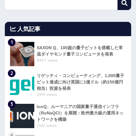
人気記事
1
SAXON Q、100超の量子ビットを搭載した常
温ダイヤモンド量子コンピュータを発表
8957 views
2
リゲッティ・コンピューティング、1,000量子
ビット達成に向け英国に1億ドル（約150億円
相当）投資を発表
2919 views
3
IonQ、ルーマニアの国家量子通信インフラ
（RoNaQCI）を展開：欧州最大級の運用ネッ
トワークを構築
2102 views
4