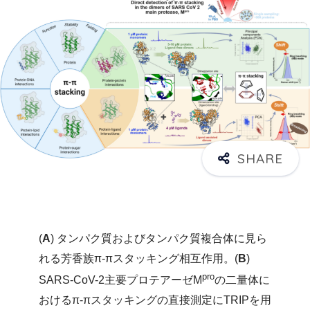
(
A
) タンパク質およびタンパク質複合体に見ら
れる芳香族π-πスタッキング相互作用。(
B
)
pro
SARS-CoV-2主要プロテアーゼM
の二量体に
おけるπ-πスタッキングの直接測定にTRIPを用