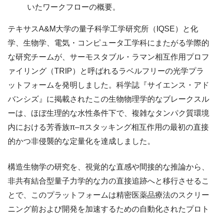
いたワークフローの概要。
テキサスA&M大学の量子科学工学研究所（IQSE）と化
学、生物学、電気・コンピュータ工学科にまたがる学際的
な研究チームが、サーモスタブル・ラマン相互作用プロフ
ァイリング（TRIP）と呼ばれるラベルフリーの光学プラ
ットフォームを発明しました。科学誌『サイエンス・アド
バンシズ』に掲載されたこの生物物理学的なブレークスル
ーは、ほぼ生理的な水性条件下で、複雑なタンパク質環境
内における芳香族π–πスタッキング相互作用の最初の直接
的かつ非侵襲的な定量化を達成しました。
構造生物学の研究を、視覚的な直感や間接的な推論から、
非共有結合型量子力学的な力の直接追跡へと移行させるこ
とで、このプラットフォームは精密医薬品療法のスクリー
ニング前および開発を加速するための自動化されたプロト