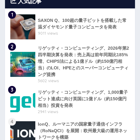
人気記事
1
SAXON Q、100超の量子ビットを搭載した常
温ダイヤモンド量子コンピュータを発表
9011 views
2
リゲッティ・コンピューティング、2026年第2
四半期決算を発表：売上高は前年同期比185%
増、CHIPS法による1億ドル（約150億円相
当）のLOI、HPEとのスーパーコンピューティ
ング提携
3602 views
3
リゲッティ・コンピューティング、1,000量子
ビット達成に向け英国に1億ドル（約150億円
相当）投資を発表
2941 views
4
IonQ、ルーマニアの国家量子通信インフラ
（RoNaQCI）を展開：欧州最大級の運用ネッ
トワークを構築