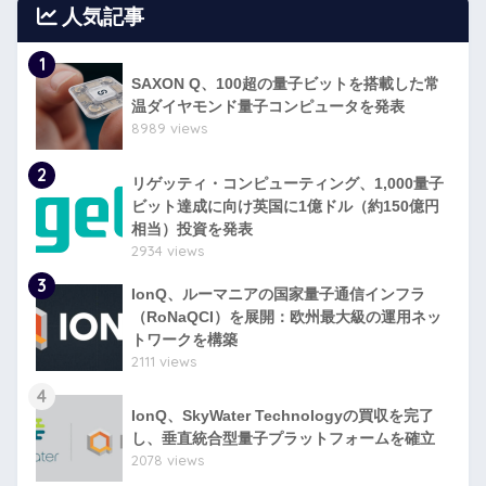
人気記事
1
SAXON Q、100超の量子ビットを搭載した常
温ダイヤモンド量子コンピュータを発表
8989 views
2
リゲッティ・コンピューティング、1,000量子
ビット達成に向け英国に1億ドル（約150億円
相当）投資を発表
2934 views
3
IonQ、ルーマニアの国家量子通信インフラ
（RoNaQCI）を展開：欧州最大級の運用ネッ
トワークを構築
2111 views
4
IonQ、SkyWater Technologyの買収を完了
し、垂直統合型量子プラットフォームを確立
2078 views