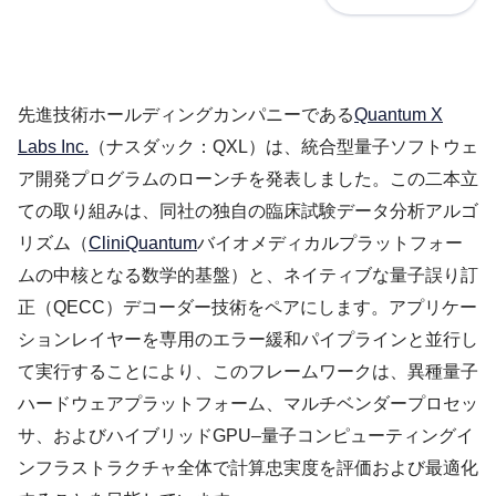
先進技術ホールディングカンパニーである
Quantum X
Labs Inc.
（ナスダック：QXL）は、統合型量子ソフトウェ
ア開発プログラムのローンチを発表しました。この二本立
ての取り組みは、同社の独自の臨床試験データ分析アルゴ
リズム（
CliniQuantum
バイオメディカルプラットフォー
ムの中核となる数学的基盤）と、ネイティブな量子誤り訂
正（QECC）デコーダー技術をペアにします。アプリケー
ションレイヤーを専用のエラー緩和パイプラインと並行し
て実行することにより、このフレームワークは、異種量子
ハードウェアプラットフォーム、マルチベンダープロセッ
サ、およびハイブリッドGPU–量子コンピューティングイ
ンフラストラクチャ全体で計算忠実度を評価および最適化