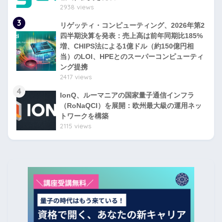
2938 views
3
リゲッティ・コンピューティング、2026年第2
四半期決算を発表：売上高は前年同期比185%
増、CHIPS法による1億ドル（約150億円相
当）のLOI、HPEとのスーパーコンピューティ
ング提携
2417 views
4
IonQ、ルーマニアの国家量子通信インフラ
（RoNaQCI）を展開：欧州最大級の運用ネッ
トワークを構築
2115 views