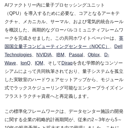
AIファクトリー内に量子プロセッシングユニット
（QPU）を導入するために必要な、コアとなるアーキテ
クチャ、メカニカル、サーマル、および電気的統合ルール
を概説した、画期的なグローバルコミュニティフレームワ
ークを完成させました。この共同ホワイトペーパーは、
英
国国立量子コンピューティングセンター（NQCC）
、
Dell
Technologies
、
NVIDIA
、
IBM
、
Pasqal
、
Qblox
、
D-
Wave
、
IonQ
、
IQM
、そして
Diraq
を含む学際的なコンソー
シアムによって共同執筆されており、量子システムを孤立
した実験室のハードウェアセットアップから、モジュール
式でラックスケジューリング可能なエンタープライズイン
フラストラクチャ資産へと再定義します。
この標準化フレームワークは、データセンター施設の開発
に関する企業の戦略的計画期間が、従来の2～3年から5～
10年の投資予測へと拡大する中で登場しました。これに