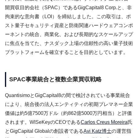
開買収目的会社（SPAC）であるGigCapital8 Corp.と、非
拘束的な意向書（LOI）を締結しました。この取引は、ポ
スト量子セキュリティ資産と防衛関連ハードウェアコンポ
ーネントの統合、商業化、および長期的なスケールアップ
に焦点を当てた、ナスダック上場の信頼性の高い量子技術
プラットフォームを確立することを目的としています。
SPAC事業統合と複数企業買収戦略
QuantisimoとGigCapital8の間で検討されている事業統合
により、統合後の法人エンティティの初期プレマネー企業
価値は約5億7500万ドル（約862億5000万円相当）と評価
されます。WISeKeyのCEOである
Carlos Creus Moreira
氏
とGigCapital Globalの創設者である
Avi Katz博士
の運営指