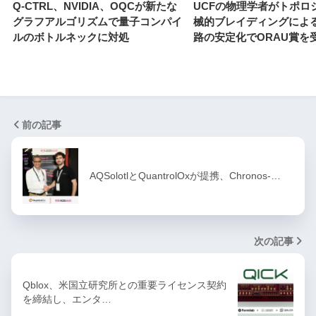
Q-CTRL、NVIDIA、OQCが新たな
UCFの物理学者がトポロ
グラフアルゴリズムで量子コンパイ
械的ブレイディングによ
ルのボトルネックに対処
路の安定化でORAU賞を
前の記事
AQSolotlとQuantrolOxが提携、Chronos-…
次の記事
Qblox、米国立研究所との重要ライセンス契約
を締結し、エンタ…