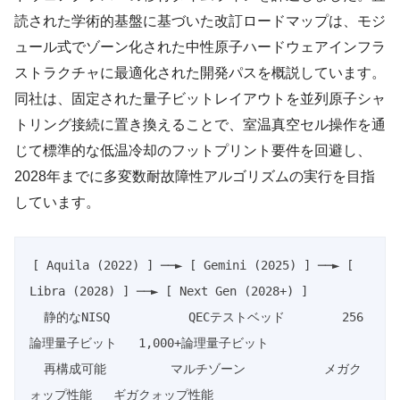
読された学術的基盤に基づいた改訂ロードマップは、モジ
ュール式でゾーン化された中性原子ハードウェアインフラ
ストラクチャに最適化された開発パスを概説しています。
同社は、固定された量子ビットレイアウトを並列原子シャ
トリング接続に置き換えることで、室温真空セル操作を通
じて標準的な低温冷却のフットプリント要件を回避し、
2028年までに多変数耐故障性アルゴリズムの実行を目指
しています。
[ Aquila (2022) ] ──► [ Gemini (2025) ] ──► [ 
Libra (2028) ] ──► [ Next Gen (2028+) ]

  静的なNISQ           QECテストベッド        256
論理量子ビット   1,000+論理量子ビット

  再構成可能         マルチゾーン           メガク
ォップ性能   ギガクォップ性能
