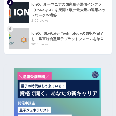
3
IonQ、ルーマニアの国家量子通信インフラ
（RoNaQCI）を展開：欧州最大級の運用ネッ
トワークを構築
2100 views
4
IonQ、SkyWater Technologyの買収を完了
し、垂直統合型量子プラットフォームを確立
2051 views