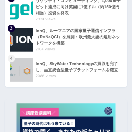
リゲッティ・コンピューティング、1,000量子
ビット達成に向け英国に1億ドル（約150億円
相当）投資を発表
2924 views
3
IonQ、ルーマニアの国家量子通信インフラ
（RoNaQCI）を展開：欧州最大級の運用ネッ
トワークを構築
2104 views
4
IonQ、SkyWater Technologyの買収を完了
し、垂直統合型量子プラットフォームを確立
2068 views