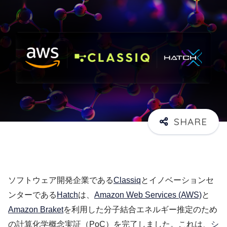
ソフトウェア開発企業である
Classiq
とイノベーションセ
ンターである
Hatch
は、
Amazon Web Services (AWS)
と
Amazon Braket
を利用した分子結合エネルギー推定のため
の計算化学概念実証（PoC）を完了しました。これは、
シ