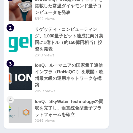
搭載した常温ダイヤモンド量子コ
ンピュータを発表
8942 views
2
リゲッティ・コンピューティン
グ、1,000量子ビット達成に向け英
国に1億ドル（約150億円相当）投
資を発表
2919 views
3
IonQ、ルーマニアの国家量子通信
インフラ（RoNaQCI）を展開：欧
州最大級の運用ネットワークを構
築
2099 views
4
IonQ、SkyWater Technologyの買
収を完了し、垂直統合型量子プラ
ットフォームを確立
2049 views