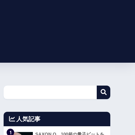
人気記事
1
SAXON Q、100超の量子ビットを