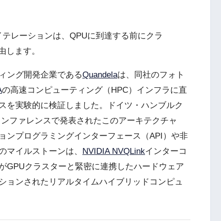
イテレーションは、QPUに到達する前にクラ
経由します。
ィング開発企業である
Quandela
は、同社のフォト
A
の高速コンピューティング（HPC）インフラに直
スを実験的に検証しました。ドイツ・ハンブルク
e 2026カンファレンスで発表されたこのアーキテクチャ
ョンプログラミングインターフェース（API）や非
のマイルストーンは、
NVIDIA NVQLink
インターコ
がGPUクラスターと緊密に連携したハードウェア
ションされたリアルタイムハイブリッドコンピュ