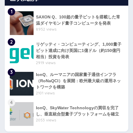
1
SAXON Q、100超の量子ビットを搭載した常
温ダイヤモンド量子コンピュータを発表
8952 views
2
リゲッティ・コンピューティング、1,000量子
ビット達成に向け英国に1億ドル（約150億円
相当）投資を発表
2919 views
3
IonQ、ルーマニアの国家量子通信インフラ
（RoNaQCI）を展開：欧州最大級の運用ネッ
トワークを構築
2101 views
4
IonQ、SkyWater Technologyの買収を完了
し、垂直統合型量子プラットフォームを確立
2053 views