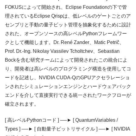
FOKUSによって開始され、Eclipse Foundationの下で管
理されているEclipse Qrispは、低レベルのゲートごとのア
センブリと手動の量子ビット管理を抽象化するために設計
された、オープンソースの高レベルPythonフレームワー
クとして機能します。Dr. René Zander、Matic Petrič、
Prof. Dr.-Ing. Nikolay Vassilev Tcholtchev、Sebastian
Bockを含む研究チームによって開発されたこの統合によ
り、開発者は高レベルのプログラミング構造を使用してコ
ードを記述し、NVIDIA CUDA-QのGPUアクセラレーショ
ンされたシミュレーションエンジンとハードウェアバック
エンドを介して直接実行できる統一されたワークフローが
確立されます。
[ 高レベルPythonコード ] ──► [ QuantumVariables /
Types ] ──► [ 自動量子ビットリサイクル ] ──► [ NVIDIA