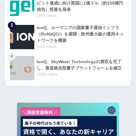
ビット達成に向け英国に1億ドル（約150億円
相当）投資を発表
2919 views
3
IonQ、ルーマニアの国家量子通信インフラ
（RoNaQCI）を展開：欧州最大級の運用ネッ
トワークを構築
2102 views
4
IonQ、SkyWater Technologyの買収を完了
し、垂直統合型量子プラットフォームを確立
2054 views