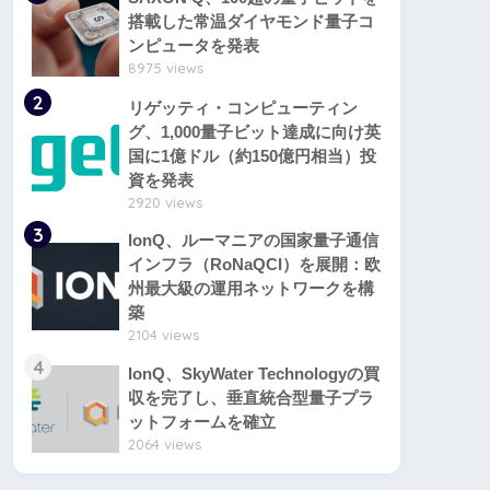
搭載した常温ダイヤモンド量子コ
ンピュータを発表
8975 views
2
リゲッティ・コンピューティン
グ、1,000量子ビット達成に向け英
国に1億ドル（約150億円相当）投
資を発表
2920 views
3
IonQ、ルーマニアの国家量子通信
インフラ（RoNaQCI）を展開：欧
州最大級の運用ネットワークを構
築
2104 views
4
IonQ、SkyWater Technologyの買
収を完了し、垂直統合型量子プラ
ットフォームを確立
2064 views