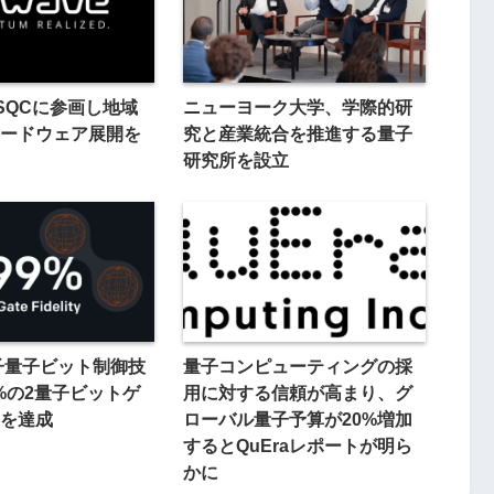
、SQCに参画し地域
ニューヨーク大学、学際的研
ードウェア展開を
究と産業統合を推進する量子
研究所を設立
電子量子ビット制御技
量子コンピューティングの採
9%の2量子ビットゲ
用に対する信頼が高まり、グ
を達成
ローバル量子予算が20%増加
するとQuEraレポートが明ら
かに