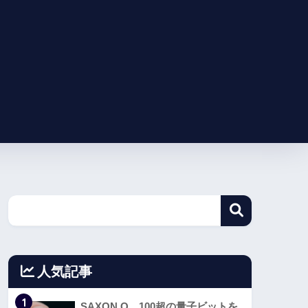
人気記事
1
SAXON Q、100超の量子ビットを