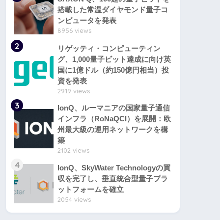
搭載した常温ダイヤモンド量子コ
ンピュータを発表
8956 views
2
リゲッティ・コンピューティン
グ、1,000量子ビット達成に向け英
国に1億ドル（約150億円相当）投
資を発表
2919 views
3
IonQ、ルーマニアの国家量子通信
インフラ（RoNaQCI）を展開：欧
州最大級の運用ネットワークを構
築
2102 views
4
IonQ、SkyWater Technologyの買
収を完了し、垂直統合型量子プラ
ットフォームを確立
2054 views