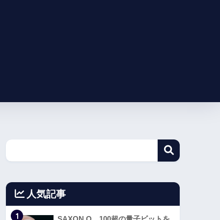
人気記事
1
SAXON Q、100超の量子ビットを