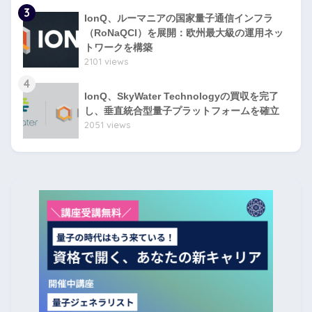
3
IonQ、ルーマニアの国家量子通信インフラ
（RoNaQCI）を展開：欧州最大級の運用ネッ
トワークを構築
2101 views
4
IonQ、SkyWater Technologyの買収を完了
し、垂直統合型量子プラットフォームを確立
2051 views