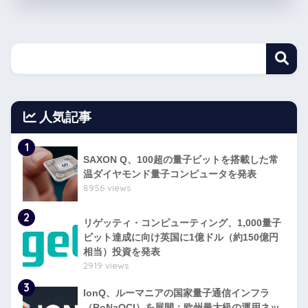
人気記事
1
SAXON Q、100超の量子ビットを搭載した常
温ダイヤモンド量子コンピュータを発表
8956 views
2
リゲッティ・コンピューティング、1,000量子
ビット達成に向け英国に1億ドル（約150億円
相当）投資を発表
2919 views
3
IonQ、ルーマニアの国家量子通信インフラ
（RoNaQCI）を展開：欧州最大級の運用ネッ