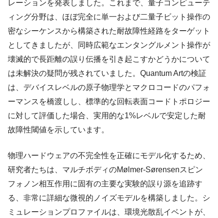
レーションを発表しました。これまで、量子コンピューテ
ィング分野は、ほぼ完全に単一および二量子ビット操作の
密なシーケンスから構築された耐故障性経路をターゲット
としてきましたが、同時広範なエンタングルメント操作が
壊滅的で長距離の誤り伝播を引き起こすかどうかについて
は未解決の疑問が残されていました。Quantum Artの検証
は、デバイスレベルの原子物理学とマクロコードのパフォ
ーマンスを橋渡しし、標準的な回転表面コードトポロジー
に対して評価した場合、実用的な1%レベルで安定した耐
故障性閾値を示しています。
物理ハードウェアの不完全性を正確にモデル化するため、
研究者たちは、マルチボディのMølmer-Sørensenスピン
フォノン相互作用に固有の主要な実験的誤り源を追跡す
る、非常に詳細な微視的ノイズモデルを構築しました。シ
ミュレーションプロファイルは、環境光散乱イベントが、