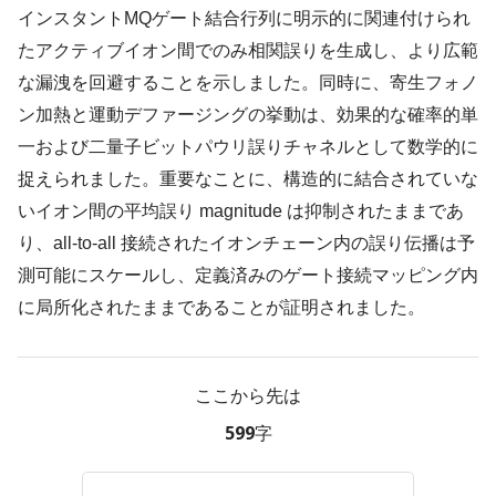
インスタントMQゲート結合行列に明示的に関連付けられ
たアクティブイオン間でのみ相関誤りを生成し、より広範
な漏洩を回避することを示しました。同時に、寄生フォノ
ン加熱と運動デファージングの挙動は、効果的な確率的単
一および二量子ビットパウリ誤りチャネルとして数学的に
捉えられました。重要なことに、構造的に結合されていな
いイオン間の平均誤り magnitude は抑制されたままであ
り、all-to-all 接続されたイオンチェーン内の誤り伝播は予
測可能にスケールし、定義済みのゲート接続マッピング内
に局所化されたままであることが証明されました。
ここから先は
599字