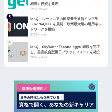
相当）投資を発表
2919 views
3
IonQ、ルーマニアの国家量子通信インフラ
（RoNaQCI）を展開：欧州最大級の運用ネッ
トワークを構築
2102 views
4
IonQ、SkyWater Technologyの買収を完了
し、垂直統合型量子プラットフォームを確立
2054 views