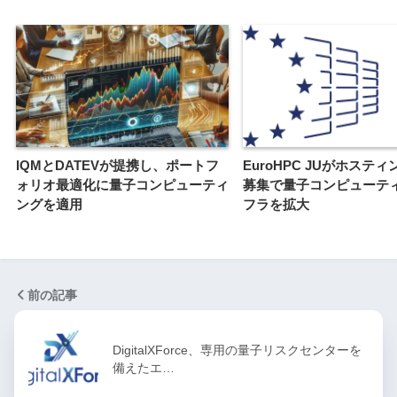
IQMとDATEVが提携し、ポートフ
EuroHPC JUがホステ
ォリオ最適化に量子コンピューティ
募集で量子コンピューテ
ングを適用
フラを拡大
前の記事
DigitalXForce、専用の量子リスクセンターを
備えたエ…