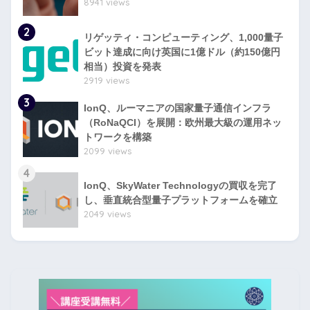
8941 views
2
リゲッティ・コンピューティング、1,000量子
ビット達成に向け英国に1億ドル（約150億円
相当）投資を発表
2919 views
3
IonQ、ルーマニアの国家量子通信インフラ
（RoNaQCI）を展開：欧州最大級の運用ネッ
トワークを構築
2099 views
4
IonQ、SkyWater Technologyの買収を完了
し、垂直統合型量子プラットフォームを確立
2049 views