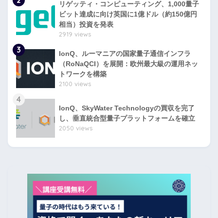
2
リゲッティ・コンピューティング、1,000量子
ビット達成に向け英国に1億ドル（約150億円
相当）投資を発表
2919 views
3
IonQ、ルーマニアの国家量子通信インフラ
（RoNaQCI）を展開：欧州最大級の運用ネッ
トワークを構築
2100 views
4
IonQ、SkyWater Technologyの買収を完了
し、垂直統合型量子プラットフォームを確立
2050 views