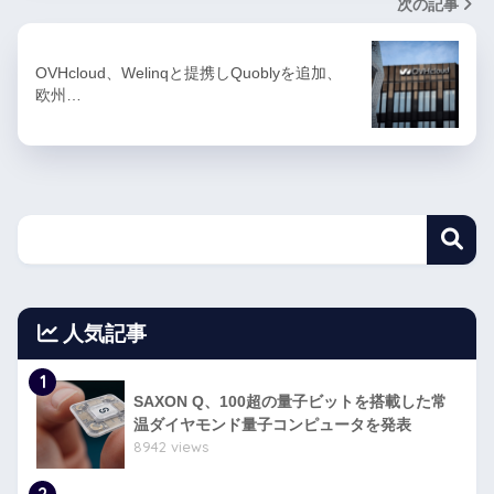
次の記事
OVHcloud、Welinqと提携しQuoblyを追加、
欧州…
人気記事
1
SAXON Q、100超の量子ビットを搭載した常
温ダイヤモンド量子コンピュータを発表
8942 views