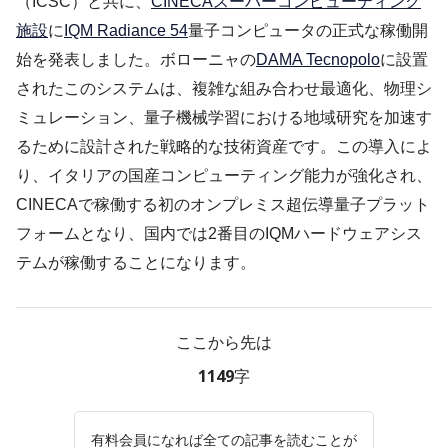
（ICSC）と共に、
CINECAスーパーコンピューティング
施設
に
IQM Radiance 54
量子コンピュータの正式な稼働開
始を発表しました。ボローニャの
DAMA Tecnopolo
に設置
されたこのシステムは、複雑な組み合わせ最適化、物理シ
ミュレーション、量子機械学習における地域研究を加速す
るために設計された戦略的な技術資産です。この導入によ
り、イタリアの国産コンピューティング能力が強化され、
CINECAで稼働する初のオンプレミス超伝導量子プラット
フォームとなり、国内では2番目のIQMハードウェアシス
テムが稼働することになります。
ここから先は
1149字
有料会員になれば全ての記事を読むことが