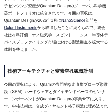
子センシング資産がQuantum Designのグローバル科学機
器ポートフォリオに統合されます。今回の買収は、
Quantum Designが2026年1月に
NanoScience
部門を
Oxford Instruments
から取得したことに続くもので、親会
社は材料評価、ナノ磁気学、スピントロニクス、半導体デ
バイスプロファイリング市場における製造拠点を拡大する
体制を整えました。
技術アーキテクチャと窒素空孔磁気計測
今回の買収により、Qnamiの専門的な走査型プローブ顕微
鏡（SPM）ハードウェアとダイヤモンドベースのセンサ
ーコンポーネントがQuantum Designの事業傘下に入りま
す。中核技術は、合成ダイヤモンド格子構造に埋め込まれ