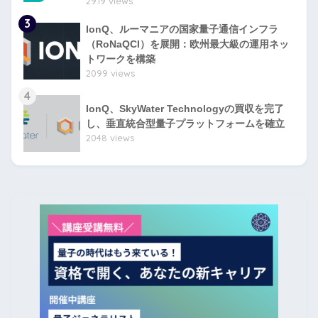
2919 views
3
IonQ、ルーマニアの国家量子通信インフラ
（RoNaQCI）を展開：欧州最大級の運用ネッ
トワークを構築
2099 views
4
IonQ、SkyWater Technologyの買収を完了
し、垂直統合型量子プラットフォームを確立
2048 views