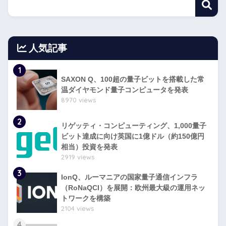
人気記事
1
SAXON Q、100超の量子ビットを搭載した常
温ダイヤモンド量子コンピュータを発表
8970 views
2
リゲッティ・コンピューティング、1,000量子
ビット達成に向け英国に1億ドル（約150億円
相当）投資を発表
2919 views
3
IonQ、ルーマニアの国家量子通信インフラ
（RoNaQCI）を展開：欧州最大級の運用ネッ
トワークを構築
2104 views
4