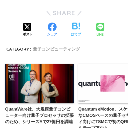
SHARE
LINE
ポスト
シェア
はてブ
CATEGORY :
量子コンピューティング
QuantWare社、大規模量子コンピ
Quantum eMotion、
ューター向け量子プロセッサの拡張
なCMOSベースの量子セ
のため、シリーズAで27億円を調達
ィ向けにTSMCで初のQR
をテープアウト