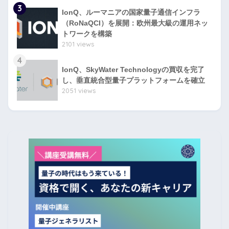
3
IonQ、ルーマニアの国家量子通信インフラ
（RoNaQCI）を展開：欧州最大級の運用ネッ
トワークを構築
2101 views
4
IonQ、SkyWater Technologyの買収を完了
し、垂直統合型量子プラットフォームを確立
2051 views