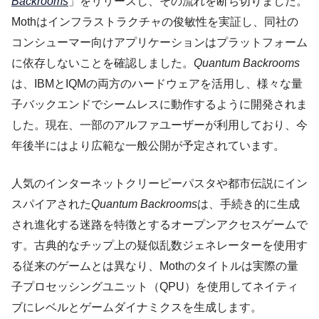
Backrooms
」をリリースし、その流れを断ち切りました。
Mothはインフラストラクチャの俊敏性を実証し、同社の
コンシューマー向けアプリケーションはプラットフォーム
に依存しないことを確認しました。
Quantum Backrooms
は、IBMとIQMの両方のハードウェアを活用し、様々な量
子バックエンドでシームレスに動作するように開発されま
した。現在、一部のアルファユーザーが利用しており、今
年後半にはより広範な一般公開が予定されています。
人気のインターネットクリーピーパスタや都市伝説にイン
スパイアされた
Quantum Backrooms
は、手続き的に生成
され進化する迷路を特徴とするオープンアクセスゲームで
す。古典的なチップ上の疑似乱数ジェネレーターを使用す
る従来のゲームとは異なり、Mothのタイトルは実際の量
子プロセッシングユニット（QPU）を使用してネイティ
ブにレベルとゲームダイナミクスを生成します。