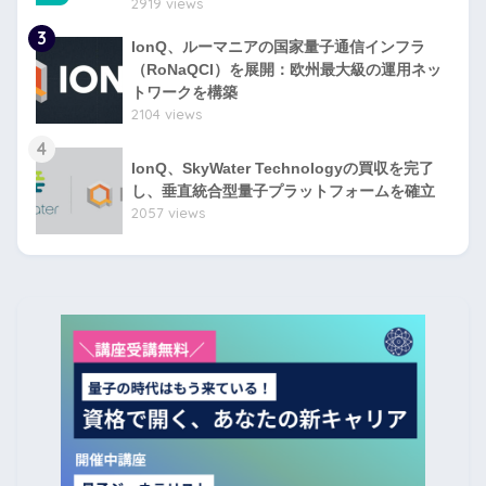
2919 views
3
IonQ、ルーマニアの国家量子通信インフラ
（RoNaQCI）を展開：欧州最大級の運用ネッ
トワークを構築
2104 views
4
IonQ、SkyWater Technologyの買収を完了
し、垂直統合型量子プラットフォームを確立
2057 views