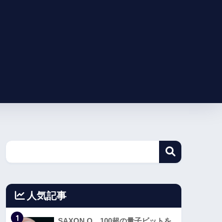
人気記事
1
SAXON Q、100超の量子ビットを