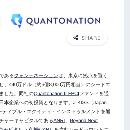
である
クォンテネーション
は、東京に拠点を置く
し、440万ドル（約6億8,000万円相当）のシードエ
ました。同社の
Quantonation II FPCI
ファンドを通
企業への初投資となります。J-KISS（Japan-
pport）コンバーティブル・エクイティ・インストゥルメントを通
チャーキャピタルである
ANRI
、
Beyond Next
ャピタル（京都iCAP）
を含むシードラウンドに