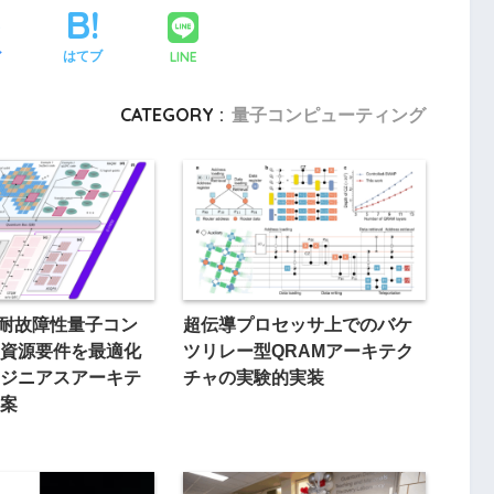
LINE
ア
はてブ
CATEGORY :
量子コンピューティング
L、耐故障性量子コン
超伝導プロセッサ上でのバケ
資源要件を最適化
ツリレー型QRAMアーキテク
ジニアスアーキテ
チャの実験的実装
案