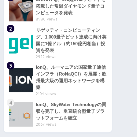
搭載した常温ダイヤモンド量子コ
ンピュータを発表
8980 views
2
リゲッティ・コンピューティン
グ、1,000量子ビット達成に向け英
国に1億ドル（約150億円相当）投
資を発表
2922 views
3
IonQ、ルーマニアの国家量子通信
インフラ（RoNaQCI）を展開：欧
州最大級の運用ネットワークを構
築
2104 views
4
IonQ、SkyWater Technologyの買
収を完了し、垂直統合型量子プラ
ットフォームを確立
2067 views